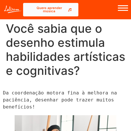
Quero aprender
música
Início
Você sabia que o
Sobre a Lalisom
desenho estimula
Cursos
habilidades artísticas
Blog
e cognitivas?
Da coordenação motora fina à melhora na 
paciência, desenhar pode trazer muitos 
benefícios!