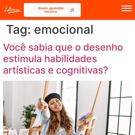
Quero aprender
música
Início
Tag:
emocional
Sobre a Lalisom
Cursos
Você sabia que o desenho
estimula habilidades
Blog
artísticas e cognitivas?