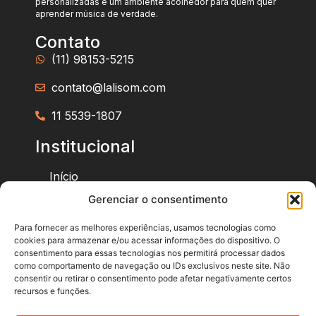
personalizadas e um ambiente acolhedor para quem quer
aprender música de verdade.
Contato
(11) 98153-5215
contato@lalisom.com
11 5539-1807
Institucional
Início
Gerenciar o consentimento
Sobre a Lalisom
Para fornecer as melhores experiências, usamos tecnologias como
Cursos
cookies para armazenar e/ou acessar informações do dispositivo. O
consentimento para essas tecnologias nos permitirá processar dados
Blog
como comportamento de navegação ou IDs exclusivos neste site. Não
consentir ou retirar o consentimento pode afetar negativamente certos
recursos e funções.
Onde encontrar a Lalisom?
R. Santa Cruz, 1812 - Vila Mariana, São