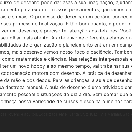
m curso de desenho pode dar asas à sua imaginação, ajudan
rramenta para exprimir nossos pensamentos, ganhamos um a
ais e sociais. O processo de desenhar um cenário conheci
nte seu processo e finalização. E tão bom quanto, é poder 
zer um desenho, é preciso ter atenção aos detalhes. Você
seu olhar mais atento. A arte envolve diferentes etapas q
 habilidades de organização e planejamento entram em cam
mos, mais desenvolvemos nosso foco e paciência. Também 
as como matemática e ciências. Nas relações interpessoais 
 ter um novo hobby e ao mesmo tempo, vai trabalhar sua c
coordenação motora com desenho. A prática de desenhar tr
ole da mão e dos dedos. Para as crianças, a aula de desenh
a destreza manual. A aula de desenho é uma atividade enr
cimento pessoal e situações do dia a dia. Sem contar que e
. Conheça nossa variedade de cursos e escolha o melhor par
ças, jovens e adultos. Localizada em R. Santa Cruz, 1812 - Vila Mariana, S