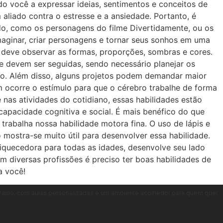
do você a expressar ideias, sentimentos e conceitos de
liado contra o estresse e a ansiedade. Portanto, é
do, como os personagens do filme Divertidamente, ou os
imaginar, criar personagens e tornar seus sonhos em uma
 deve observar as formas, proporções, sombras e cores.
ue devem ser seguidas, sendo necessário planejar os
po. Além disso, alguns projetos podem demandar maior
ocorre o estímulo para que o cérebro trabalhe de forma
e nas atividades do cotidiano, essas habilidades estão
apacidade cognitiva e social. É mais benéfico do que
abalha nossa habilidade motora fina. O uso de lápis e
o mostra-se muito útil para desenvolver essa habilidade.
iquecedora para todas as idades, desenvolve seu lado
m diversas profissões é preciso ter boas habilidades de
a você!
ão Paulo, com aulas personalizadas e um ambiente acolhedor para quem quer