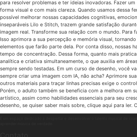
para resolver problemas e ter ideias inovadoras. Fazer u
forma visual e com mais clareza. Quando usamos dessa fe
possível melhorar nossas capacidades cognitivas, emocion
inseparáveis Lilo e Stitch, trazem grande satisfação dura
imagem real. Transforme sua relação com o mundo. Para fa
Isso aprimora a sua percepção e memória visual, tornando 
elementos que farão parte dela. Por conta disso, nossas
tempo de concentração. Dessa forma, quanto mais pratica
analítica e criativa simultaneamente, o que auxilia em áre
sempre sendo testadas. Em um curso de desenho, você vai
sempre criar uma imagem com IA, não acha? Aprimore sua 
outros materiais para traçar linhas precisas exige o contr
Porém, o adulto também se beneficia com a melhora em su
artístico, assim como habilidades essenciais para seu cres
desenho, se quiser saber mais sobre, clique aqui para ler
É um espaço dedicado a despertar e desenvolver o talento musical de crian
aprender música de verdade.
Contato